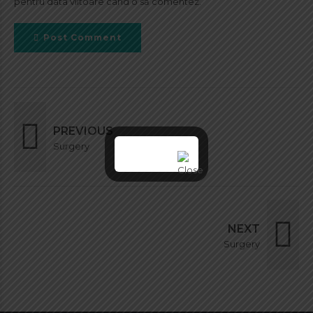
pentru data viitoare când o să comentez.
Post Comment
PREVIOUS
Surgery
NEXT
Surgery