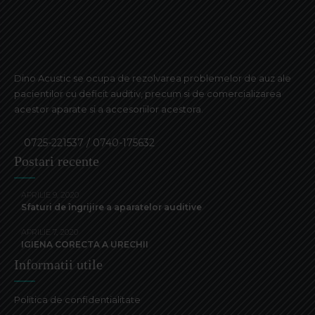
Dino Acustic se ocupa de rezolvarea problemelor de auz ale
pacientilor cu deficit auditiv, precum si de comercializarea
acestor aparate si a accesoriilor acestora.
0725-221537 / 0740-175632
Postari recente
APRILIE 9, 2020
Sfaturi de îngrijire a aparatelor auditive
APRILIE 7, 2020
IGIENA CORECTA A URECHII
Informatii utile
Politica de confidentialitate