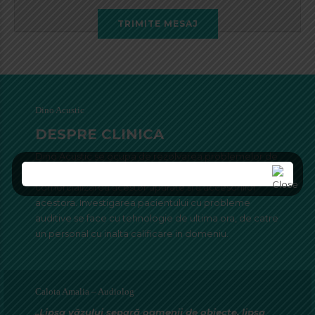
TRIMITE MESAJ
Dino Acustic
DESPRE CLINICA
Dino Acustic se ocupa de rezolvarea problemelor de
auz ale pacientilor cu deficit auditiv, precum si de
comercializarea acestor aparate si a accesoriilor
acestora. Investigarea pacientului cu probleme
auditive se face cu tehnologie de ultima ora, de catre
un personal cu inalta calificare in domeniu.
Calota Amalia – Audiolog
„Lipsa văzului separă oamenii de obiecte, lipsa