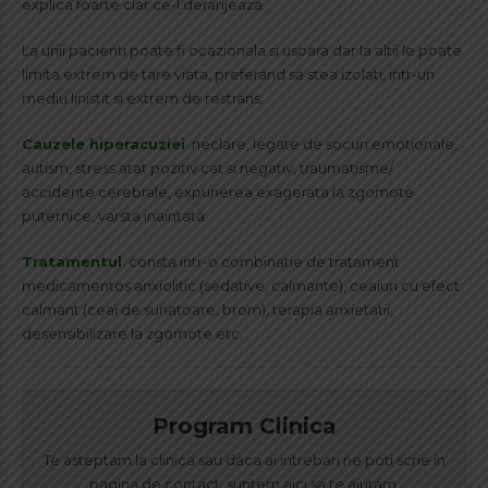
explica foarte clar ce-l deranjeaza.
La unii pacienti poate fi ocazionala si usoara dar la altii le poate
limita extrem de tare viata, preferand sa stea izolati, intr-un
mediu linistit si extrem de restrans.
Cauzele hiperacuziei
: neclare, legate de socuri emotionale,
autism, stress atat pozitiv cat si negativ, traumatisme/
accidente cerebrale, expunerea exagerata la zgomote
puternice, varsta inaintata.
Tratamentul
: consta intr-o combinatie de tratament
medicamentos anxiolitic (sedative, calmante), ceaiuri cu efect
calmant (ceai de sunatoare, brom), terapia anxietatii,
desensibilizare la zgomote etc.
Program Clinica
Te asteptam la clinica sau daca ai intrebari ne poti scrie in
pagina de contact, suntem aici sa te ajutam.