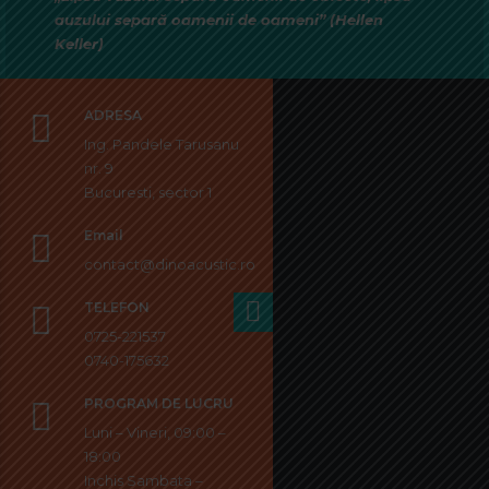
auzului separă oamenii de oameni” (Hellen
Keller)
ADRESA
Ing. Pandele Tarusanu
nr. 9
Bucuresti, sector 1
Email
contact@dinoacustic.ro
TELEFON
0725-221537
0740-175632
PROGRAM DE LUCRU
Luni – Vineri, 09:00 –
18:00
Inchis Sambata –