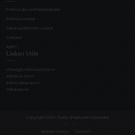
Politica de confidentialitate
Politica cookie
Setari preferinte cookie
Contact
ANPC
Linkuri Utile
chirurgie.clinicaurechii.ro
estetica-orl.ro
esteticabacau.ro
orlbacau.ro
Copyright 2020. Toate drepturile rezervate.
DESPRE CLINICA
CONTACT