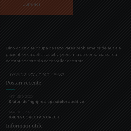
Duminica
Dino Acustic se ocupa de rezolvarea problemelor de auz ale
pacientilor cu deficit auditiv, precum si de comercializarea
acestor aparate si a accesoriilor acestora.
0725-221537 / 0740-175632
Postari recente
APRILIE 9, 2020
Sfaturi de îngrijire a aparatelor auditive
APRILIE 7, 2020
IGIENA CORECTA A URECHII
Informatii utile