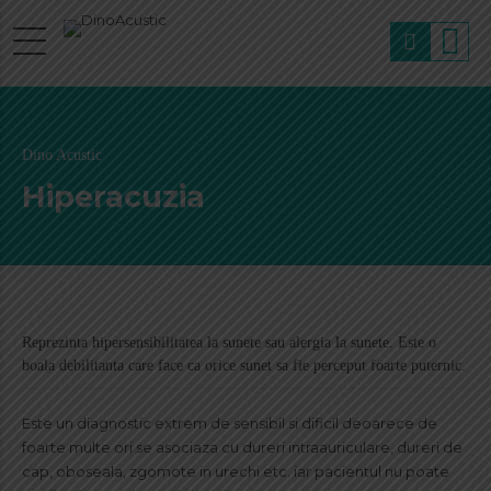
Dino Acustic
Hiperacuzia
Reprezinta hipersensibilitatea la sunete sau alergia la sunete. Este o
boala debilitanta care face ca orice sunet sa fie perceput foarte puternic.
Este un diagnostic extrem de sensibil si dificil deoarece de
foarte multe ori se asociaza cu dureri intraauriculare, dureri de
cap, oboseala, zgomote in urechi etc. iar pacientul nu poate