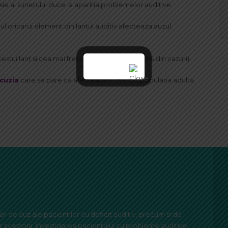
e al sunetului duce la aparitia problemelor auditive.
l oricarui element din lantul auditiv afecteaza auzul.
estui lant si cea mai frecvent intalnita (95 – 99% din cazuri).
cuzia
care se pare ca afecteaza 1- -5% din populatia adulta.
 de auz ale pacientilor cu deficit auditiv, precum si de
r acestora. Investigarea pacientului cu probleme auditive