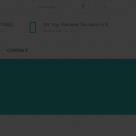
175632
Str. Ing. Pandele Tarusanu nr.9
ro
Bucuresti, sector 1
CONTACT