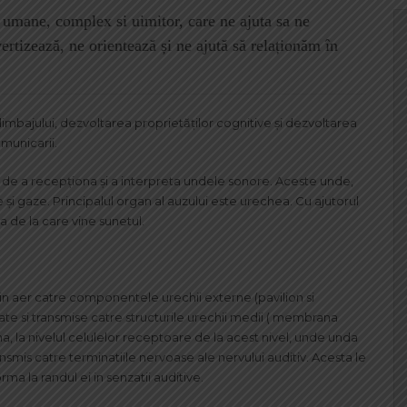
i umane, complex si uimitor, care ne ajuta sa ne
rtizează, ne orientează și ne ajută să relaționăm în
limbajului, dezvoltarea proprietăţilor cognitive şi dezvoltarea
municarii.
 de a recepționa și a interpreta undele sonore. Aceste unde,
ide și gaze. Principalul organ al auzului este urechea. Cu ajutorul
a de la care vine sunetul.
rin aer catre componentele urechii externe (pavilion si
ate si transmise catre structurile urechii medii ( membrana
na, la nivelul celulelor receptoare de la acest nivel, unde unda
ansmis catre terminatiile nervoase ale nervului auditiv. Acesta le
rma la randul ei in senzatii auditive.