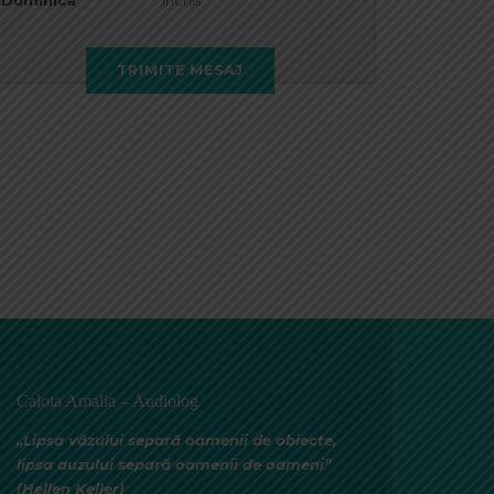
Duminica
Inchis
TRIMITE MESAJ
Calota Amalia – Audiolog
„Lipsa văzului separă oamenii de obiecte,
lipsa auzului separă oamenii de oameni”
(Hellen Keller)