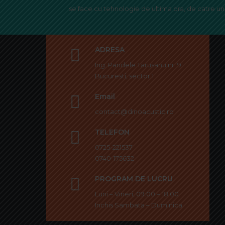
se face cu tehnologie de ultima ora, de catre un 
ADRESA
Ing. Pandele Tarusanu nr. 9
Bucuresti, sector 1
Email
contact@dinoacustic.ro
TELEFON
0725-221537
0740-175632
PROGRAM DE LUCRU
Luni – Vineri, 09:00 – 18:00
Inchis Sambata – Duminica