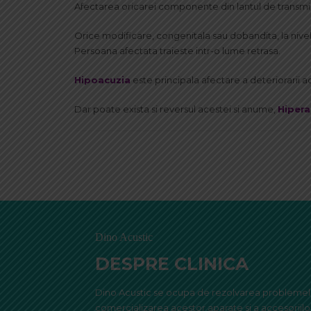
Afectarea oricarei componente din lantul de transmisi
Orice modificare, congenitala sau dobandita, la nivelu
Persoana afectata traieste intr-o lume retrasa.
Hipoacuzia
este principala afectare a deteriorarii ac
Dar poate exista si reversul acestei si anume,
Hipera
Dino Acustic
DESPRE CLINICA
Dino Acustic se ocupa de rezolvarea problemelor
comercializarea acestor aparate si a accesoriilo