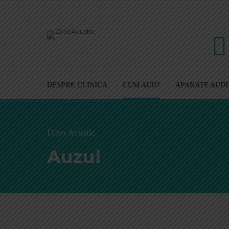
DESPRE CLINICA
CUM AUD?
APARATE AUDI
Dino Acustic
Auzul