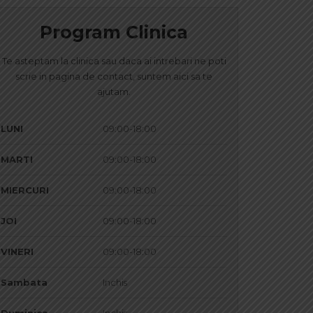
Program Clinica
Te asteptam la clinica sau daca ai intrebari ne poti
scrie in pagina de contact, suntem aici sa te
ajutam.
LUNI
09:00-18:00
MARTI
09:00-18:00
MIERCURI
09:00-18:00
JOI
09:00-18:00
VINERI
09:00-18:00
Sambata
Inchis