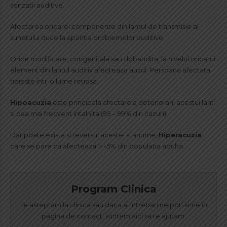
senzatii auditive.
Afectarea oricarei componente din lantul de transmisie al
sunetului duce la aparitia problemelor auditive.
Orice modificare, congenitala sau dobandita, la nivelul oricarui
element din lantul auditiv afecteaza auzul. Persoana afectata
traieste intr-o lume retrasa.
Hipoacuzia
este principala afectare a deteriorarii acestui lant
si cea mai frecvent intalnita (95 – 99% din cazuri).
Dar poate exista si reversul acestei si anume,
Hiperacuzia
care se pare ca afecteaza 1- -5% din populatia adulta.
Program Clinica
Te asteptam la clinica sau daca ai intrebari ne poti scrie in
pagina de contact, suntem aici sa te ajutam.