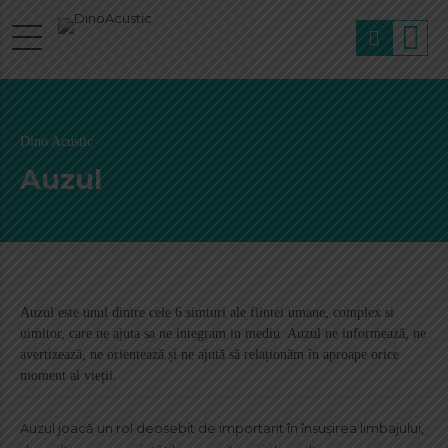
Dino Acustic
Auzul
Auzul este unul dintre cele 6 simturi ale fiintei umane, complex si
uimitor, care ne ajuta sa ne integram in mediu. Auzul ne informează, ne
avertizează, ne orientează și ne ajută să relaționăm în aproape orice
moment al vieții.
Auzul joacă un rol deosebit de important în însuşirea limbajului,