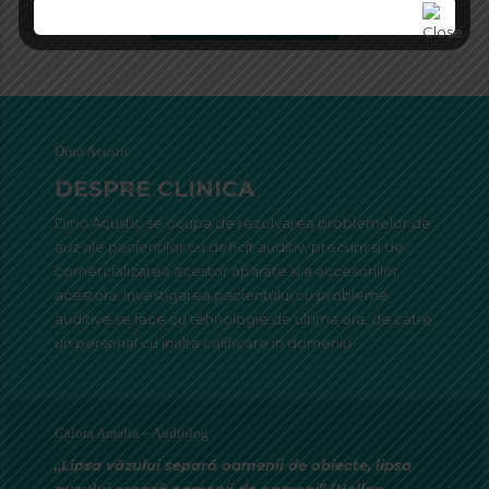
TRIMITE MESAJ
Dino Acustic
DESPRE CLINICA
Dino Acustic se ocupa de rezolvarea problemelor de
auz ale pacientilor cu deficit auditiv, precum si de
comercializarea acestor aparate si a accesoriilor
acestora. Investigarea pacientului cu probleme
auditive se face cu tehnologie de ultima ora, de catre
un personal cu inalta calificare in domeniu.
Calota Amalia – Audiolog
„Lipsa văzului separă oamenii de obiecte, lipsa