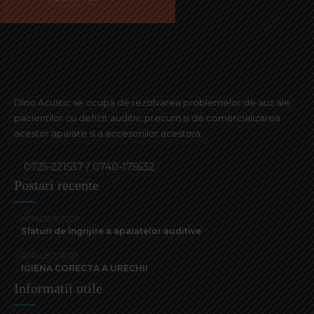
Dino Acustic se ocupa de rezolvarea problemelor de auz ale
pacientilor cu deficit auditiv, precum si de comercializarea
acestor aparate si a accesoriilor acestora.
0725-221537 / 0740-175632
Postari recente
APRILIE 9, 2020
Sfaturi de îngrijire a aparatelor auditive
APRILIE 7, 2020
IGIENA CORECTA A URECHII
Informatii utile