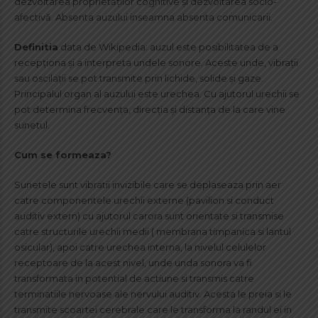
dezvoltarea proprietăţilor cognitive şi dezvoltarea socio-
afectivă. Absenta auzului inseamna absenta comunicarii.
Definitia
data de Wikipedia: auzul este posibilitatea de a
recepționa și a interpreta undele sonore. Aceste unde, vibrații
sau oscilații se pot transmite prin lichide, solide și gaze.
Principalul organ al auzului este urechea. Cu ajutorul urechii se
pot determina frecvența, direcția și distanța de la care vine
sunetul.
Cum se formeaza?
Sunetele sunt vibratii invizibile care se deplaseaza prin aer
catre componentele urechii externe (pavilion si conduct
auditiv extern) cu ajutorul carora sunt orientate si transmise
catre structurile urechii medii ( membrana timpanica si lantul
osicular), apoi catre urechea interna, la nivelul celulelor
receptoare de la acest nivel, unde unda sonora va fi
transformata in potential de actiune si transmis catre
terminatiile nervoase ale nervului auditiv. Acesta le preia si le
transmite scoartei cerebrale care le transforma la randul ei in