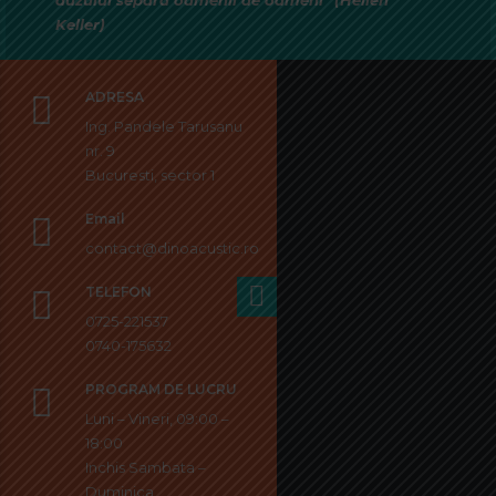
auzului separă oamenii de oameni” (Hellen
Keller)
ADRESA
Ing. Pandele Tarusanu
nr. 9
Bucuresti, sector 1
Email
contact@dinoacustic.ro
TELEFON
0725-221537
0740-175632
PROGRAM DE LUCRU
Luni – Vineri, 09:00 –
18:00
Inchis Sambata –
Duminica