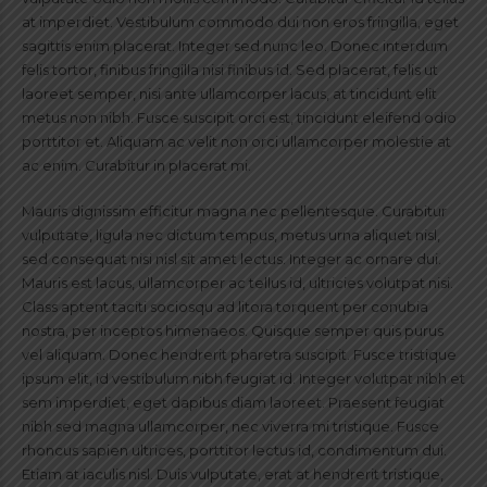
at imperdiet. Vestibulum commodo dui non eros fringilla, eget
sagittis enim placerat. Integer sed nunc leo. Donec interdum
felis tortor, finibus fringilla nisi finibus id. Sed placerat, felis ut
laoreet semper, nisi ante ullamcorper lacus, at tincidunt elit
metus non nibh. Fusce suscipit orci est, tincidunt eleifend odio
porttitor et. Aliquam ac velit non orci ullamcorper molestie at
ac enim. Curabitur in placerat mi.
Mauris dignissim efficitur magna nec pellentesque. Curabitur
vulputate, ligula nec dictum tempus, metus urna aliquet nisl,
sed consequat nisi nisl sit amet lectus. Integer ac ornare dui.
Mauris est lacus, ullamcorper ac tellus id, ultricies volutpat nisi.
Class aptent taciti sociosqu ad litora torquent per conubia
nostra, per inceptos himenaeos. Quisque semper quis purus
vel aliquam. Donec hendrerit pharetra suscipit. Fusce tristique
ipsum elit, id vestibulum nibh feugiat id. Integer volutpat nibh et
sem imperdiet, eget dapibus diam laoreet. Praesent feugiat
nibh sed magna ullamcorper, nec viverra mi tristique. Fusce
rhoncus sapien ultrices, porttitor lectus id, condimentum dui.
Etiam at iaculis nisl. Duis vulputate, erat at hendrerit tristique,