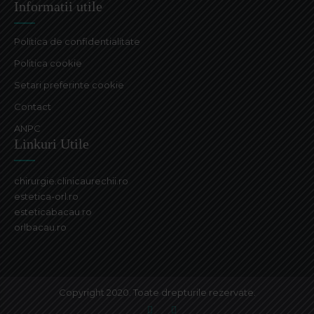
Informatii utile
Politica de confidentialitate
Politica cookie
Setari preferinte cookie
Contact
ANPC
Linkuri Utile
chirurgie.clinicaurechii.ro
estetica-orl.ro
esteticabacau.ro
orlbacau.ro
Copyright 2020. Toate drepturile rezervate.