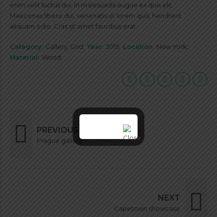
enim velit luctus dui, in malesuada augue ex quis elit.
Maecenas libero dui, venenatis ut lorem quis, hendrerit
aliquam odio. Cras sit amet faucibus erat.
Category
Gallery, Grid
Year
2015
Location
New York
Material
Wood
PREVIOUS
Prague gallery
NEXT
Capetown showcase