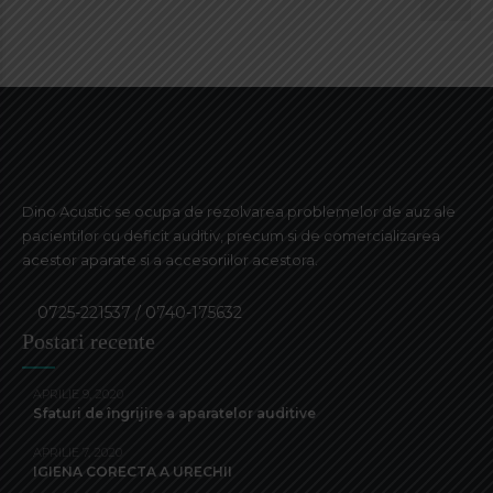
Dino Acustic se ocupa de rezolvarea problemelor de auz ale
pacientilor cu deficit auditiv, precum si de comercializarea
acestor aparate si a accesoriilor acestora.
0725-221537 / 0740-175632
Postari recente
APRILIE 9, 2020
Sfaturi de îngrijire a aparatelor auditive
APRILIE 7, 2020
IGIENA CORECTA A URECHII