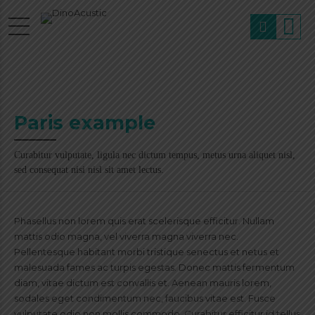
Paris example
Curabitur vulputate, ligula nec dictum tempus, metus urna aliquet nisl,
sed consequat nisi nisl sit amet lectus.
Phasellus non lorem quis erat scelerisque efficitur. Nullam
mattis odio magna, vel viverra magna viverra nec.
Pellentesque habitant morbi tristique senectus et netus et
malesuada fames ac turpis egestas. Donec mattis fermentum
diam, vitae dictum est convallis et. Aenean mauris lorem,
sodales eget condimentum nec, faucibus vitae est. Fusce
vulputate odio non mollis commodo. Curabitur efficitur id tellus