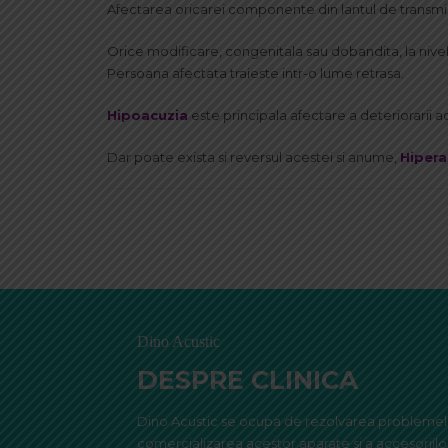
Afectarea oricarei componente din lantul de transmisi
Orice modificare, congenitala sau dobandita, la nivelu
Persoana afectata traieste intr-o lume retrasa.
Hipoacuzia
este principala afectare a deteriorarii ac
Dar poate exista si reversul acestei si anume,
Hipera
Dino Acustic
DESPRE CLINICA
Dino Acustic se ocupa de rezolvarea problemelor
comercializarea acestor aparate si a accesoriilo