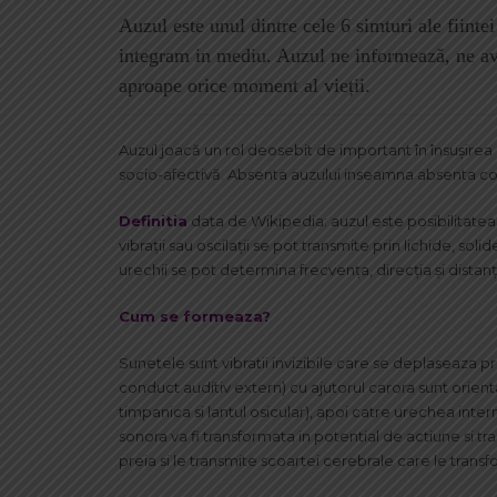
Auzul este unul dintre cele 6 simturi ale fiinte
integram in mediu. Auzul ne informează, ne ave
aproape orice moment al vieții.
Auzul joacă un rol deosebit de important în însuşirea 
socio-afectivă. Absenta auzului inseamna absenta co
Definitia
data de Wikipedia: auzul este posibilitatea
vibrații sau oscilații se pot transmite prin lichide, sol
urechii se pot determina frecvența, direcția și distanț
Cum se formeaza?
Sunetele sunt vibratii invizibile care se deplaseaza p
conduct auditiv extern) cu ajutorul carora sunt orient
timpanica si lantul osicular), apoi catre urechea inter
sonora va fi transformata in potential de actiune si tr
preia si le transmite scoartei cerebrale care le transfo