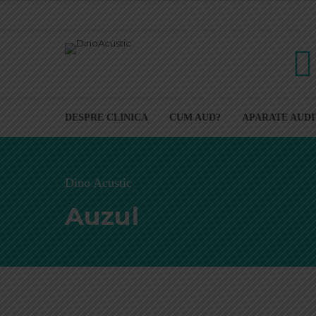
DESPRE CLINICA
CUM AUD?
APARATE AUDI
Dino Acustic
Auzul