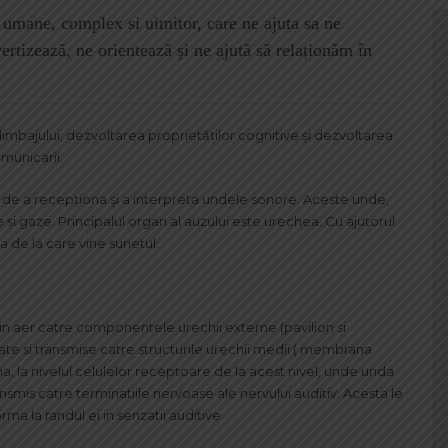
i umane, complex si uimitor, care ne ajuta sa ne
rtizează, ne orientează și ne ajută să relaționăm în
limbajului, dezvoltarea proprietăţilor cognitive şi dezvoltarea
municarii.
 de a recepționa și a interpreta undele sonore. Aceste unde,
ide și gaze. Principalul organ al auzului este urechea. Cu ajutorul
a de la care vine sunetul.
rin aer catre componentele urechii externe (pavilion si
ate si transmise catre structurile urechii medii ( membrana
na, la nivelul celulelor receptoare de la acest nivel, unde unda
ansmis catre terminatiile nervoase ale nervului auditiv. Acesta le
rma la randul ei in senzatii auditive.