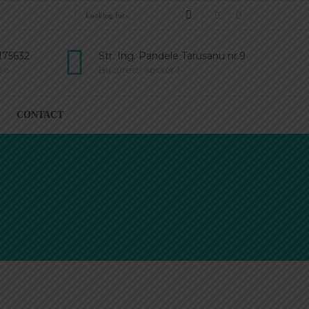
175632
Str. Ing. Pandele Tarusanu nr.9
ro
Bucuresti, sector 1
CONTACT