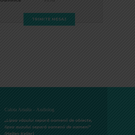
Duminica
Inchis
TRIMITE MESAJ
Calota Amalia – Audiolog
„Lipsa văzului separă oamenii de obiecte,
lipsa auzului separă oamenii de oameni”
(Hellen Keller)