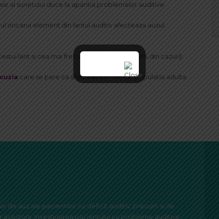
e al sunetului duce la aparitia problemelor auditive.
l oricarui element din lantul auditiv afecteaza auzul.
estui lant si cea mai frecvent intalnita (95 – 99% din cazuri).
cuzia
care se pare ca afecteaza 1- -5% din populatia adulta.
 de auz ale pacientilor cu deficit auditiv, precum si de
r acestora. Investigarea pacientului cu probleme auditive