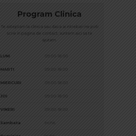
Program Clinica
Te asteptam la clinica sau daca ai intrebari ne poti
scrie in pagina de contact, suntem aici sa te
ajutam.
LUNI
09:00-18:00
MARTI
09:00-18:00
MIERCURI
09:00-18:00
JOI
09:00-18:00
VINERI
09:00-18:00
Sambata
Inchis