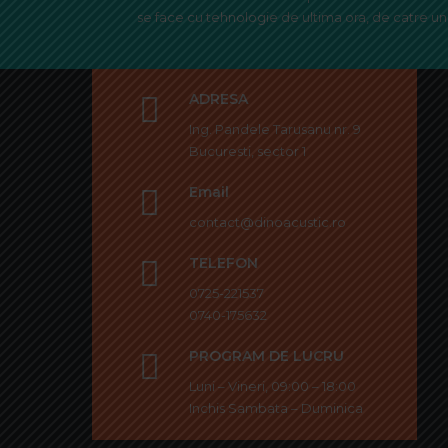
se face cu tehnologie de ultima ora, de catre un 
ADRESA
Ing. Pandele Tarusanu nr. 9
Bucuresti, sector 1
Email
contact@dinoacustic.ro
TELEFON
0725-221537
0740-175632
PROGRAM DE LUCRU
Luni – Vineri, 09:00 – 18:00
Inchis Sambata – Duminica